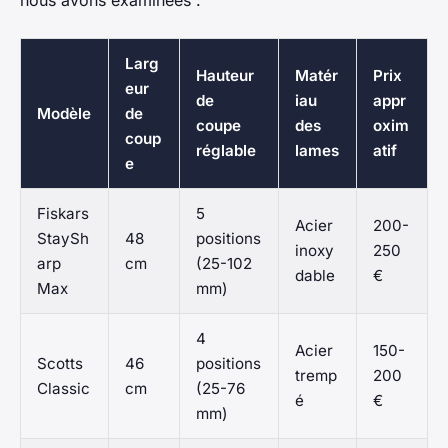
Larg
Hauteur
Matér
Prix
eur
de
iau
appr
Modèle
de
coupe
des
oxim
coup
réglable
lames
atif
e
Fiskars
5
Acier
200-
StaySh
48
positions
inoxy
250
arp
cm
(25-102
dable
€
Max
mm)
4
Acier
150-
Scotts
46
positions
tremp
200
Classic
cm
(25-76
é
€
mm)