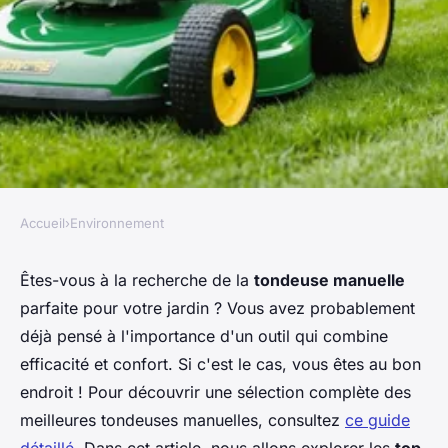
Accueil
›
Environnement
ENVIRONNEMENT
Tondeuses manuelles efficaces
Êtes-vous à la recherche de la
tondeuse manuelle
parfaite pour votre jardin ? Vous avez probablement
: top choix pour un jardinage
déjà pensé à l'importance d'un outil qui combine
confortable
efficacité et confort. Si c'est le cas, vous êtes au bon
endroit ! Pour découvrir une sélection complète des
Louis
•
5 février 2025
•
6 min de lecture
meilleures tondeuses manuelles, consultez
ce guide