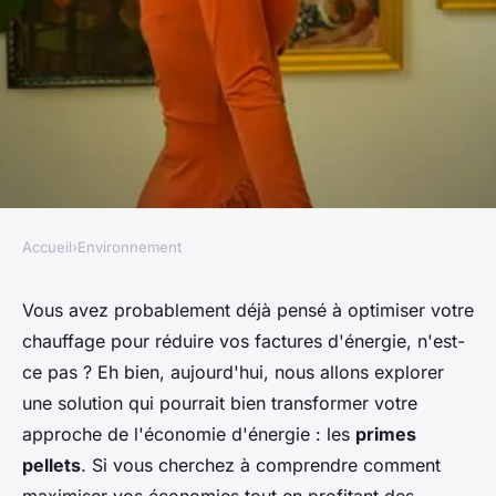
Accueil
›
Environnement
ENVIRONNEMENT
Maximisez les économies
Vous avez probablement déjà pensé à optimiser votre
chauffage pour réduire vos factures d'énergie, n'est-
d'énergie : découvrez les
ce pas ? Eh bien, aujourd'hui, nous allons explorer
primes pellets
une solution qui pourrait bien transformer votre
approche de l'économie d'énergie : les
primes
Louis
•
5 février 2025
•
5 min de lecture
pellets
. Si vous cherchez à comprendre comment