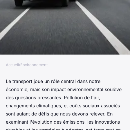
Accueil
›
Environnement
ENVIRONNEMENT
L'impact environnemental du
Le transport joue un rôle central dans notre
économie, mais son impact environnemental soulève
transport : un défi à relever
des questions pressantes. Pollution de l'air,
changements climatiques, et coûts sociaux associés
Louis
•
22 décembre 2024
•
5 min de lecture
sont autant de défis que nous devons relever. En
examinant l'évolution des émissions, les innovations