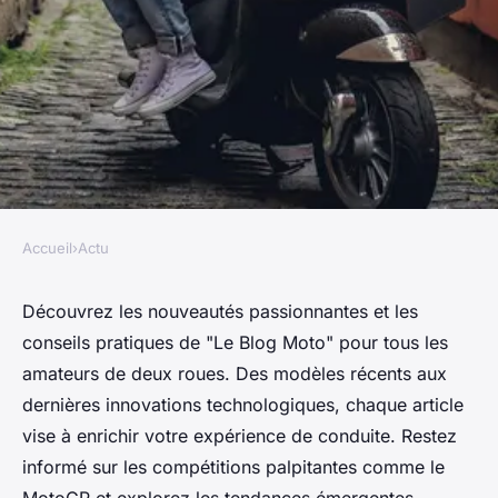
Accueil
›
Actu
ACTU
Découvrez les dernières
Découvrez les nouveautés passionnantes et les
conseils pratiques de "Le Blog Moto" pour tous les
tendances et conseils de le
amateurs de deux roues. Des modèles récents aux
blog moto
dernières innovations technologiques, chaque article
vise à enrichir votre expérience de conduite. Restez
Louis
•
17 décembre 2024
•
4 min de lecture
informé sur les compétitions palpitantes comme le