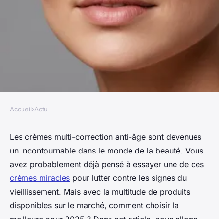
Accueil
›
Actu
ACTU
Les meilleures crèmes multi-
Les crèmes multi-correction anti-âge sont devenues
un incontournable dans le monde de la beauté. Vous
correction anti-âge pour 2025
avez probablement déjà pensé à essayer une de ces
crèmes miracles
pour lutter contre les signes du
Louis
•
5 février 2025
•
6 min de lecture
vieillissement. Mais avec la multitude de produits
disponibles sur le marché, comment choisir la