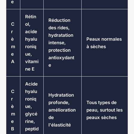
e
Rétin
Réduction
C
ol,
des rides,
r
acide
hydratation
è
hyalu
Peaux normales
intense,
m
roniq
à sèches
protection
e
ue,
antioxydant
A
vitami
e
ne E
Acide
C
hyalu
Hydratation
r
roniq
profonde,
Tous types de
è
ue,
amélioration
peau, surtout les
m
glycé
de
peaux sèches
e
rine,
l'élasticité
B
peptid