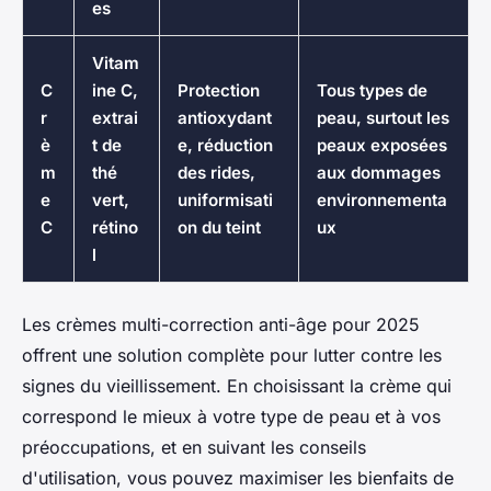
es
Vitam
C
ine C,
Protection
Tous types de
r
extrai
antioxydant
peau, surtout les
è
t de
e, réduction
peaux exposées
m
thé
des rides,
aux dommages
e
vert,
uniformisati
environnementa
C
rétino
on du teint
ux
l
Les crèmes multi-correction anti-âge pour 2025
offrent une solution complète pour lutter contre les
signes du vieillissement. En choisissant la crème qui
correspond le mieux à votre type de peau et à vos
préoccupations, et en suivant les conseils
d'utilisation, vous pouvez maximiser les bienfaits de