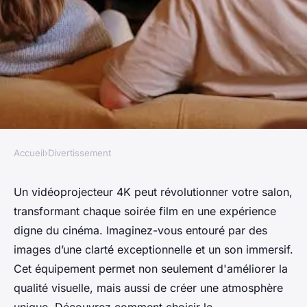
Accueil
›
Divertissement
DIVERTISSEMENT
Vidéoprojecteurs 4k :
Un vidéoprojecteur 4K peut révolutionner votre salon,
transformant chaque soirée film en une expérience
transformez votre salon en
digne du cinéma. Imaginez-vous entouré par des
cinéma
images d’une clarté exceptionnelle et un son immersif.
Cet équipement permet non seulement d'améliorer la
Louis
•
19 décembre 2024
•
5 min de lecture
qualité visuelle, mais aussi de créer une atmosphère