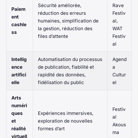
Sécurité améliorée,
Rave
Paiem
réduction des erreurs
Festiv
ent
humaines, simplification de
al,
cashle
la gestion, réduction des
WAT
ss
files d’attente
Festiv
al
Intellig
Automatisation du processus
Agend
ence
de publication, fiabilité et
a
artifici
rapidité des données,
Cultur
elle
fidélisation du public
el
Arts
numéri
Festiv
ques
Expériences immersives,
al
et
exploration de nouvelles
Akous
réalité
formes d’art
ma
virtuell