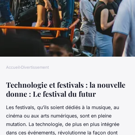
Accueil
›
Divertissement
DIVERTISSEMENT
Technologie et festivals : la nouvelle
Technologie et festivals : la
donne : Le festival du futur
nouvelle donne
Les festivals, qu’ils soient dédiés à la musique, au
Louis
•
11 novembre 2024
•
5 min de lecture
cinéma ou aux arts numériques, sont en pleine
mutation. La technologie, de plus en plus intégrée
dans ces événements, révolutionne la façon dont