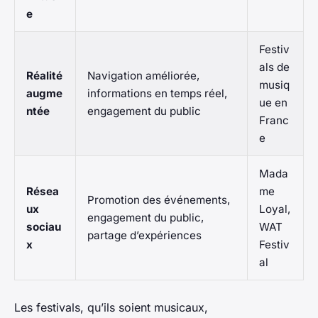
e
Festiv
als de
Réalité
Navigation améliorée,
musiq
augme
informations en temps réel,
ue en
ntée
engagement du public
Franc
e
Mada
Résea
me
Promotion des événements,
ux
Loyal,
engagement du public,
sociau
WAT
partage d’expériences
x
Festiv
al
Les festivals, qu’ils soient musicaux,