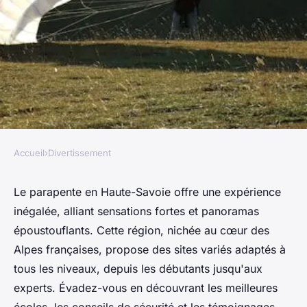
Accueil
›
Divertissement
DIVERTISSEMENT
Parapente en haute savoie :
Le parapente en Haute-Savoie offre une expérience
inégalée, alliant sensations fortes et panoramas
l'envol vers un rêve alpin
époustouflants. Cette région, nichée au cœur des
Alpes françaises, propose des sites variés adaptés à
Louis
•
18 décembre 2024
•
4 min de lecture
tous les niveaux, depuis les débutants jusqu'aux
experts. Évadez-vous en découvrant les meilleures