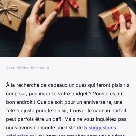
Accueil
›
Divertissement
DIVERTISSEMENT
Cadeaux pour tous les budgets
À la recherche de cadeaux uniques qui feront plaisir à
coup sûr, peu importe votre budget ? Vous êtes au
: 5 suggestions originales à
bon endroit ! Que ce soit pour un anniversaire, une
découvrir
fête ou juste pour le plaisir, trouver le cadeau parfait
peut parfois être un défi. Mais ne vous inquiétez pas,
Louis
•
26 décembre 2024
•
6 min de lecture
nous avons concocté une liste de
5 suggestions