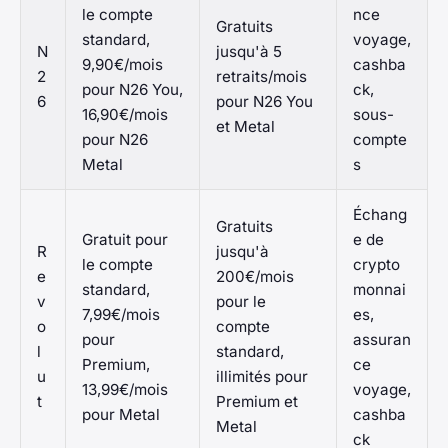
le compte
nce
Gratuits
standard,
voyage,
N
jusqu'à 5
9,90€/mois
cashba
2
retraits/mois
pour N26 You,
ck,
6
pour N26 You
16,90€/mois
sous-
et Metal
pour N26
compte
Metal
s
Échang
Gratuits
Gratuit pour
e de
R
jusqu'à
le compte
crypto
e
200€/mois
standard,
monnai
v
pour le
7,99€/mois
es,
o
compte
pour
assuran
l
standard,
Premium,
ce
u
illimités pour
13,99€/mois
voyage,
t
Premium et
pour Metal
cashba
Metal
ck