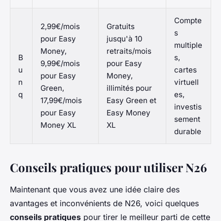
Compte
2,99€/mois
Gratuits
s
pour Easy
jusqu'à 10
multiple
Money,
retraits/mois
B
s,
9,99€/mois
pour Easy
u
cartes
pour Easy
Money,
n
virtuell
Green,
illimités pour
q
es,
17,99€/mois
Easy Green et
investis
pour Easy
Easy Money
sement
Money XL
XL
durable
Conseils pratiques pour utiliser N26
Maintenant que vous avez une idée claire des
avantages et inconvénients de N26, voici quelques
conseils pratiques
pour tirer le meilleur parti de cette