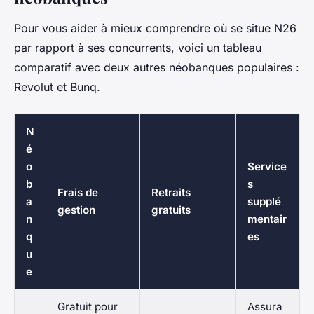
Pour vous aider à mieux comprendre où se situe N26
par rapport à ses concurrents, voici un tableau
comparatif avec deux autres néobanques populaires :
Revolut et Bunq.
N
é
o
Service
b
s
Frais de
Retraits
a
supplé
gestion
gratuits
n
mentair
q
es
u
e
Gratuit pour
Assura