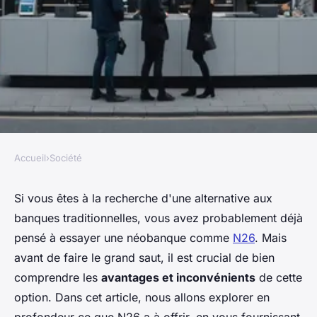
Accueil
›
Société
SOCIÉTÉ
N26 : les avantages et
Si vous êtes à la recherche d'une alternative aux
banques traditionnelles, vous avez probablement déjà
inconvénients de cette
pensé à essayer une néobanque comme
N26
. Mais
néobanque
avant de faire le grand saut, il est crucial de bien
comprendre les
avantages et inconvénients
de cette
Louis
•
10 février 2025
•
8 min de lecture
option. Dans cet article, nous allons explorer en