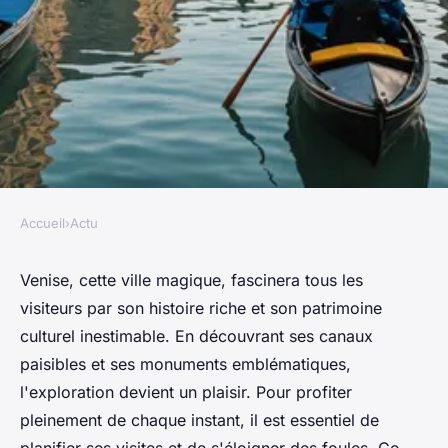
Accueil
›
Actu
ACTU
Guide essentiel pour explorer
Venise, cette ville magique, fascinera tous les
visiteurs par son histoire riche et son patrimoine
venise en toute sérénité
culturel inestimable. En découvrant ses canaux
paisibles et ses monuments emblématiques,
Louis
•
5 février 2025
•
7 min de lecture
l'exploration devient un plaisir. Pour profiter
pleinement de chaque instant, il est essentiel de