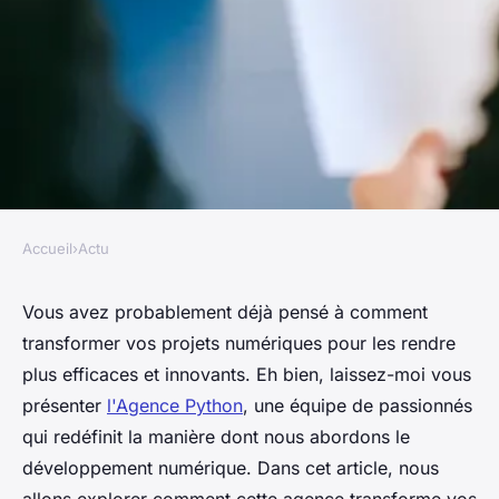
Accueil
›
Actu
ACTU
Découvrez comment l'agence
Vous avez probablement déjà pensé à comment
transformer vos projets numériques pour les rendre
python transforme vos projets
plus efficaces et innovants. Eh bien, laissez-moi vous
numériques
présenter
l'Agence Python
, une équipe de passionnés
qui redéfinit la manière dont nous abordons le
Louis
•
5 février 2025
•
5 min de lecture
développement numérique. Dans cet article, nous