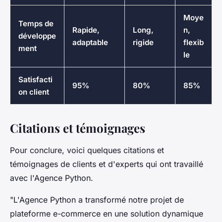
Moye
Temps de
Rapide,
Long,
n,
développe
adaptable
rigide
flexib
ment
le
Satisfacti
95%
80%
85%
on client
Citations et témoignages
Pour conclure, voici quelques citations et
témoignages de clients et d'experts qui ont travaillé
avec l'Agence Python.
"L'Agence Python a transformé notre projet de
plateforme e-commerce en une solution dynamique