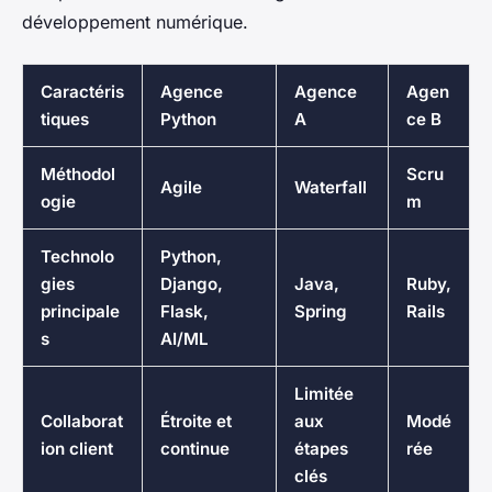
développement numérique.
Caractéris
Agence
Agence
Agen
tiques
Python
A
ce B
Méthodol
Scru
Agile
Waterfall
ogie
m
Technolo
Python,
gies
Django,
Java,
Ruby,
principale
Flask,
Spring
Rails
s
AI/ML
Limitée
Collaborat
Étroite et
aux
Modé
ion client
continue
étapes
rée
clés