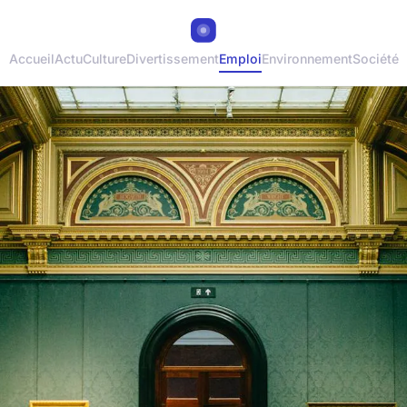
Accueil
Actu
Culture
Divertissement
Emploi
Environnement
Société