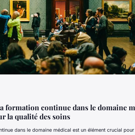
ion continue dans
 la formation continue dans le domaine m
r la qualité des soins
ntinue dans le domaine médical est un élément crucial pour 