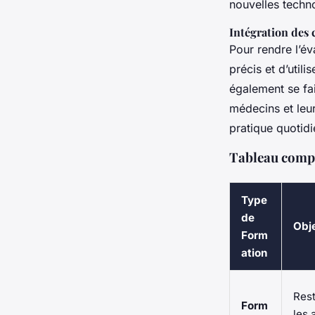
nouvelles techn
Intégration des 
Pour rendre l’év
précis et d’util
également se fai
médecins et leu
pratique quotidi
Tableau compa
Type
de
Obje
Form
ation
Rest
Form
les