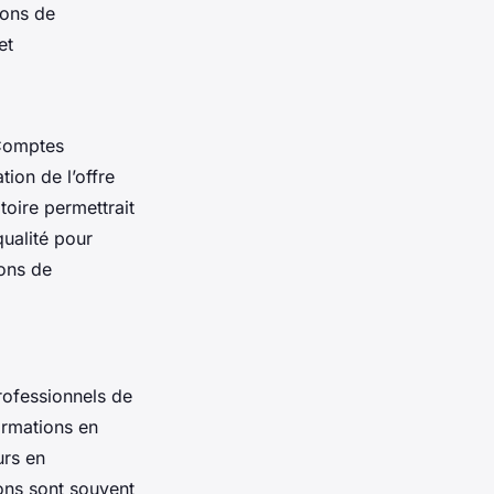
ions de
et
 Comptes
ion de l’offre
toire permettrait
qualité pour
ions de
rofessionnels de
ormations en
urs en
ons sont souvent