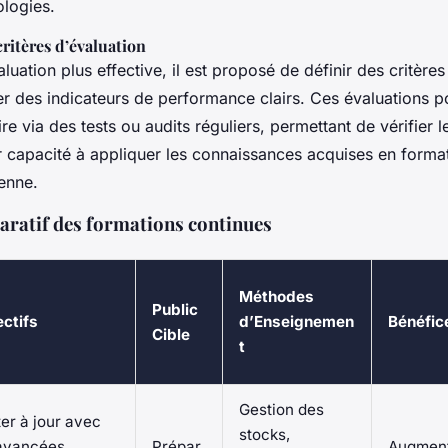
ologies.
critères d’évaluation
aluation plus effective, il est proposé de définir des critères
iser des indicateurs de performance clairs. Ces évaluations p
re via des tests ou audits réguliers, permettant de vérifier 
r capacité à appliquer les connaissances acquises en format
enne.
ratif des formations continues
Méthodes
Public
ctifs
d’Enseignemen
Bénéfic
Cible
t
Gestion des
er à jour avec
stocks,
 avancées
Prépar
Augment