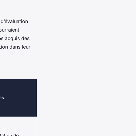
 d’évaluation
ourraient
les acquis des
ion dans leur
es
ation de