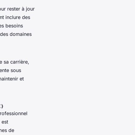
ur rester à jour
t inclure des
des besoins
s des domaines
 sa carrière,
sente sous
aintenir et
C)
rofessionnel
 est
smes de