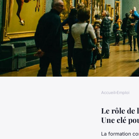
Accueil
›
Emploi
EMPLOI
Le rôle de la format
Le rôle de
Une clé pou
le domaine médical
La formation co