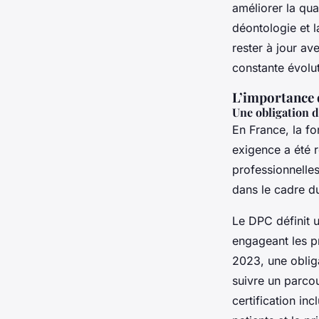
améliorer la qual
Louis
•
11 novembre 2024
•
6 min de lecture
déontologie et l
rester à jour a
constante évolut
L’importance 
Une obligation d
En France, la f
exigence a été r
professionnelle
dans le cadre d
Le DPC définit 
engageant les pr
2023, une obliga
suivre un parco
certification inc