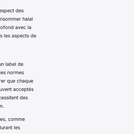
respect des
Consommer halal
profond avec la
us les aspects de
n label de
 les normes
surer que chaque
ouvent acceptés
cessitent des
m.
biles, comme
durant les