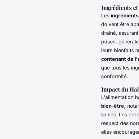
Ingrédients et
Les
ingrédients
doivent être ab
drainé, assurant
posent généralem
leurs bienfaits n
contenant de l'
que tous les ingr
conformité.
Impact du Hala
L'alimentation b
bien-être
, not
saines. Les proc
respect des nor
elles encourage