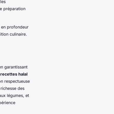
 les
de préparation
 en profondeur
tion culinaire.
en garantissant
s
recettes halal
tion respectueuse
 richesse des
aux légumes, et
périence