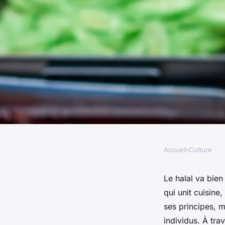
Accueil
›
Culture
CULTURE
Le halal décrypté : c
Le halal va bien
qui unit cuisine
bienfaits
ses principes, m
individus. À tra