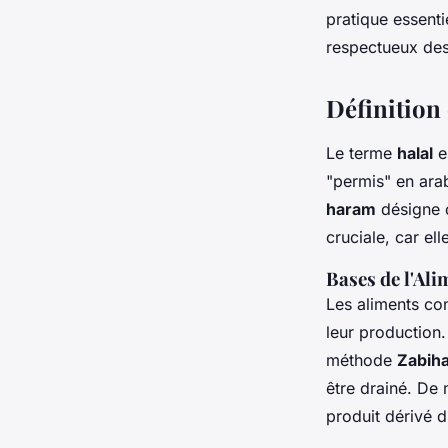
pratique essenti
Louis
•
17 décembre 2024
•
6 min de lecture
respectueux des 
Définition
Le terme
halal
e
"permis" en arab
haram
désigne c
cruciale, car ell
Bases de l'Ali
Les aliments con
leur production.
méthode
Zabih
être drainé. De
produit dérivé d