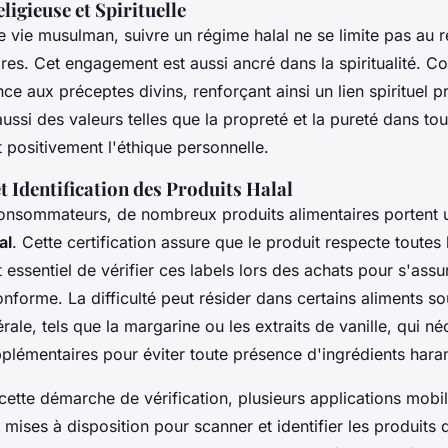
igieuse et Spirituelle
 vie musulman, suivre un régime halal ne se limite pas au 
aires. Cet engagement est aussi ancré dans la spiritualité. 
ce aux préceptes divins, renforçant ainsi un lien spirituel 
aussi des valeurs telles que la propreté et la pureté dans to
t positivement l'éthique personnelle.
et Identification des Produits Halal
consommateurs, de nombreux produits alimentaires portent u
al
. Cette certification assure que le produit respecte toutes
st essentiel de vérifier ces labels lors des achats pour s'as
onforme. La difficulté peut résider dans certains aliments s
ale, tels que la margarine ou les extraits de vanille, qui né
pplémentaires pour éviter toute présence d'ingrédients hara
r cette démarche de vérification, plusieurs applications mo
 mises à disposition pour scanner et identifier les produits 