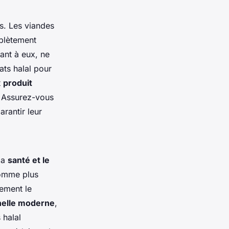
ts. Les viandes
mplètement
uant à eux, ne
ats halal pour
t
produit
. Assurez-vous
arantir leur
 la
santé et le
comme plus
lement le
nnelle moderne
,
 halal