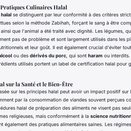
 Pratiques Culinaires Halal
 halal
se distinguent par leur conformité à des critères stric
attues selon la méthode Zabihah, forçant le sang à être co
 ainsi que l'animal a été traité avec dignité. Les légumes, q
ent pas de problème et sont largement utilisés dans les pl
utritionnels et leur goût. Il est également crucial d'éviter tou
alcool
ou des
dérivés du porc
, qui sont
haram
ou interdits
édients utilisés portent un label de certification halal pour g
l sur la Santé et le Bien-Être
asée sur les principes halal peut avoir un impact positif sur
amment par la consommation de viandes souvent perçues 
édures halal de préparation des aliments ne visent pas seu
mes religieuses, mais conformément à la
science nutritio
nt également des pratiques alimentaires saines. Les régimes